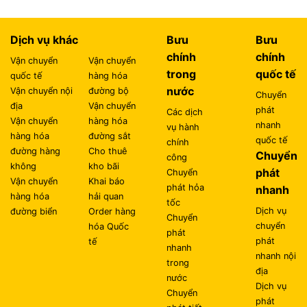
Dịch vụ khác
Bưu
Bưu
chính
chính
Vận chuyển
Vận chuyển
trong
quốc tế
quốc tế
hàng hóa
nước
Vận chuyển nội
đường bộ
Chuyển
địa
Vận chuyển
phát
Các dịch
Vận chuyển
hàng hóa
nhanh
vụ hành
hàng hóa
đường sắt
quốc tế
chính
đường hàng
Cho thuê
Chuyển
công
không
kho bãi
phát
Chuyển
Vận chuyển
Khai báo
phát hỏa
nhanh
hàng hóa
hải quan
tốc
Dịch vụ
đường biển
Order hàng
Chuyển
chuyển
hóa Quốc
phát
phát
tế
nhanh
nhanh nội
trong
địa
nước
Dịch vụ
Chuyển
phát