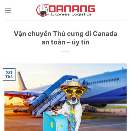
Skip
to
content
Vận chuyển Thú cưng đi Canada
an toàn – úy tín
30
Th3