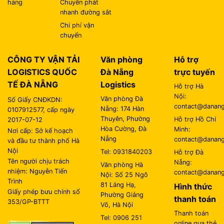
hàng
Chuyển phát
nhanh đường sắt
Chi phí vận
chuyển
CÔNG TY VẬN TẢI
Văn phòng
Hỗ trợ
LOGISTICS QUỐC
Đà Nẵng
trực tuyến
TẾ ĐÀ NẴNG
Logistics
Hỗ trợ Hà
Nội:
Văn phòng Đà
Số Giấy CNĐKDN:
contact@danangl
Nẵng: 174 Hàn
0107912577, cấp ngày
Thuyên, Phường
Hỗ trợ Hồ Chí
2017-07-12
Hòa Cường, Đà
Minh:
Nơi cấp: Sở kế hoạch
Nẵng
contact@danangl
và đầu tư thành phố Hà
Nội
Tel: 0931840203
Hỗ trợ Đà
Tên người chịu trách
Nẵng:
Văn phòng Hà
nhiệm: Nguyễn Tiến
contact@danangl
Nội: Số 25 Ngõ
Trình
81 Láng Hạ,
Hình thức
Giấy phép bưu chính số
Phường Giảng
thanh toán
353/GP-BTTT
Võ, Hà Nội
Thanh toán
Tel: 0906 251
online qua thẻ