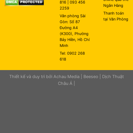
816 | 093 456
Ngân Hàng
2259
Thanh toán
Văn phòng Sài
tại Văn Phòng
Gòn: Số 87
Đường A4
(K300), Phường
Bảy Hiền, Hồ Chí
Minh
Tel: 0902 268
618
Thiết kế và duy trì bởi
Achau Media
|
Beeseo
|
Dịch Thuật
Châu Á
|