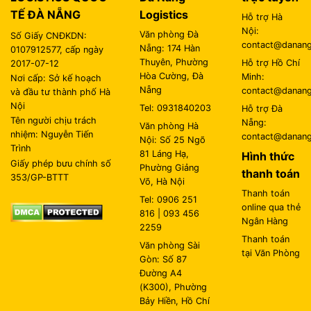
TẾ ĐÀ NẴNG
Logistics
Hỗ trợ Hà
Nội:
Văn phòng Đà
Số Giấy CNĐKDN:
contact@danangl
Nẵng: 174 Hàn
0107912577, cấp ngày
Thuyên, Phường
Hỗ trợ Hồ Chí
2017-07-12
Hòa Cường, Đà
Minh:
Nơi cấp: Sở kế hoạch
Nẵng
contact@danangl
và đầu tư thành phố Hà
Nội
Tel: 0931840203
Hỗ trợ Đà
Tên người chịu trách
Nẵng:
Văn phòng Hà
nhiệm: Nguyễn Tiến
contact@danangl
Nội: Số 25 Ngõ
Trình
81 Láng Hạ,
Hình thức
Giấy phép bưu chính số
Phường Giảng
thanh toán
353/GP-BTTT
Võ, Hà Nội
Thanh toán
Tel: 0906 251
online qua thẻ
816 | 093 456
Ngân Hàng
2259
Thanh toán
Văn phòng Sài
tại Văn Phòng
Gòn: Số 87
Đường A4
(K300), Phường
Bảy Hiền, Hồ Chí