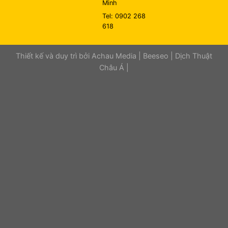
Minh
Tel: 0902 268
618
Thiết kế và duy trì bởi
Achau Media
|
Beeseo
|
Dịch Thuật
Châu Á
|