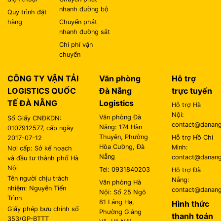
nhanh đường bộ
Quy trình đặt
hàng
Chuyển phát
nhanh đường sắt
Chi phí vận
chuyển
CÔNG TY VẬN TẢI
Văn phòng
Hỗ trợ
LOGISTICS QUỐC
Đà Nẵng
trực tuyến
TẾ ĐÀ NẴNG
Logistics
Hỗ trợ Hà
Nội:
Văn phòng Đà
Số Giấy CNĐKDN:
contact@danangl
Nẵng: 174 Hàn
0107912577, cấp ngày
Thuyên, Phường
Hỗ trợ Hồ Chí
2017-07-12
Hòa Cường, Đà
Minh:
Nơi cấp: Sở kế hoạch
Nẵng
contact@danangl
và đầu tư thành phố Hà
Nội
Tel: 0931840203
Hỗ trợ Đà
Tên người chịu trách
Nẵng:
Văn phòng Hà
nhiệm: Nguyễn Tiến
contact@danangl
Nội: Số 25 Ngõ
Trình
81 Láng Hạ,
Hình thức
Giấy phép bưu chính số
Phường Giảng
thanh toán
353/GP-BTTT