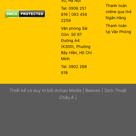
Võ, Hà Nội
Thanh toán
Tel: 0906 251
online qua thẻ
816 | 093 456
Ngân Hàng
2259
Thanh toán
Văn phòng Sài
tại Văn Phòng
Gòn: Số 87
Đường A4
(K300), Phường
Bảy Hiền, Hồ Chí
Minh
Tel: 0902 268
618
Thiết kế và duy trì bởi
Achau Media
|
Beeseo
|
Dịch Thuật
Châu Á
|