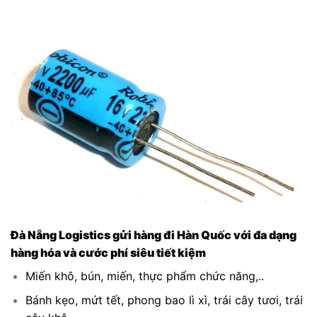
Đà Nẵng Logistics gửi hàng đi Hàn Quốc với đa dạng
hàng hóa và cước phí siêu tiết kiệm
Miến khô, bún, miến, thực phẩm chức năng,..
Bánh kẹo, mứt tết, phong bao lì xì, trái cây tươi, trái