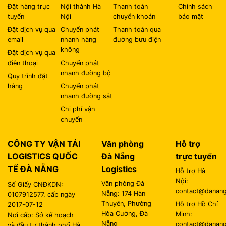
Đặt hàng trực
Nội thành Hà
Thanh toán
Chính sách
tuyến
Nội
chuyển khoản
bảo mật
Đặt dịch vụ qua
Chuyển phát
Thanh toán qua
email
nhanh hàng
đường bưu điện
không
Đặt dịch vụ qua
điện thoại
Chuyển phát
nhanh đường bộ
Quy trình đặt
hàng
Chuyển phát
nhanh đường sắt
Chi phí vận
chuyển
CÔNG TY VẬN TẢI
Văn phòng
Hỗ trợ
LOGISTICS QUỐC
Đà Nẵng
trực tuyến
TẾ ĐÀ NẴNG
Logistics
Hỗ trợ Hà
Nội:
Văn phòng Đà
Số Giấy CNĐKDN:
contact@danangl
Nẵng: 174 Hàn
0107912577, cấp ngày
Thuyên, Phường
Hỗ trợ Hồ Chí
2017-07-12
Hòa Cường, Đà
Minh:
Nơi cấp: Sở kế hoạch
Nẵng
contact@danangl
và đầu tư thành phố Hà