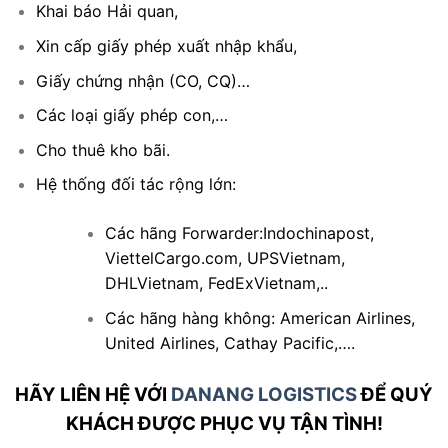
Khai báo Hải quan,
Xin cấp giấy phép xuất nhập khẩu,
Giấy chứng nhận (CO, CQ)…
Các loại giấy phép con,…
Cho thuê kho bãi.
Hệ thống đối tác rộng lớn:
Các hãng Forwarder:
Indochinapost
,
ViettelCargo.com
,
UPSVietnam
,
DHLVietnam
,
FedExVietnam
,..
Các hãng hàng không: American Airlines,
United Airlines, Cathay Pacific,….
HÃY LIÊN HỆ VỚI
DANANG LOGISTICS
ĐỂ QUÝ
KHÁCH
ĐƯỢC PHỤC VỤ TẬN TÌNH!