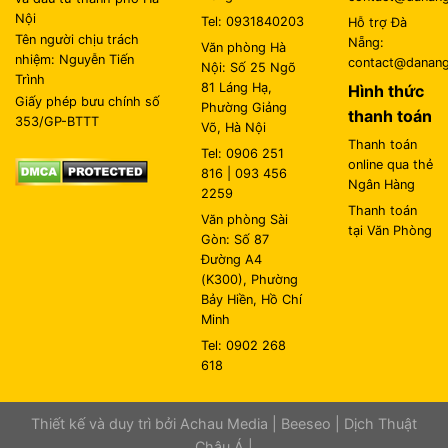
Nội
Tel: 0931840203
Hỗ trợ Đà
Tên người chịu trách
Nẵng:
Văn phòng Hà
nhiệm: Nguyễn Tiến
contact@danangl
Nội: Số 25 Ngõ
Trình
81 Láng Hạ,
Hình thức
Giấy phép bưu chính số
Phường Giảng
thanh toán
353/GP-BTTT
Võ, Hà Nội
Thanh toán
Tel: 0906 251
online qua thẻ
816 | 093 456
Ngân Hàng
2259
Thanh toán
Văn phòng Sài
tại Văn Phòng
Gòn: Số 87
Đường A4
(K300), Phường
Bảy Hiền, Hồ Chí
Minh
Tel: 0902 268
618
Thiết kế và duy trì bởi
Achau Media
|
Beeseo
|
Dịch Thuật
Châu Á
|