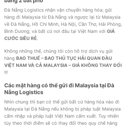
bằng 2 bát phở
Đà Nẵng Logistics nhận vận chuyển hàng hóa; gửi
hàng đi Malaysia từ Đà Nẵng và ngược lại từ Malaysia
về Đà Nẵng, Hồ Chí Minh, Hà Nội, Cần Thơ, Hải Phòng,
Bình Dương; và bất cứ nơi đâu tại Việt Nam với
GIÁ
CƯỚC SIÊU RẺ
.
Không những thế, chúng tôi còn hỗ trợ dịch vụ gửi
hàng
BAO THUẾ – BAO THỦ TỤC HẢI QUAN ĐẦU
VIỆT NAM VÀ CẢ MALAYSIA – GIÁ KHÔNG THAY ĐỔI
!!!
Các mặt hàng có thể gửi đi Malaysia tại Đà
Nẵng Logistics
Nhìn chung thì bạn có thể gửi bất cứ hàng hóa nào đi
Malaysia tại Đà Nẵng nếu không bị pháp luật Malaysia
cấm nhập và pháp luật Việt Nam cấm xuất. Tuy nhiên
tùy theo thời điểm sẽ có thay đổi theo quy chế hàng