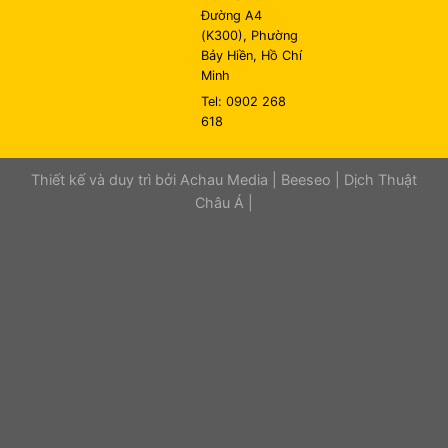
Đường A4
(K300), Phường
Bảy Hiền, Hồ Chí
Minh
Tel: 0902 268
618
Thiết kế và duy trì bởi
Achau Media
|
Beeseo
|
Dịch Thuật
Châu Á
|