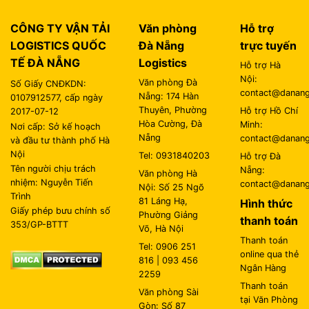
CÔNG TY VẬN TẢI
Văn phòng
Hỗ trợ
LOGISTICS QUỐC
Đà Nẵng
trực tuyến
TẾ ĐÀ NẴNG
Logistics
Hỗ trợ Hà
Nội:
Văn phòng Đà
Số Giấy CNĐKDN:
contact@danangl
Nẵng: 174 Hàn
0107912577, cấp ngày
Thuyên, Phường
Hỗ trợ Hồ Chí
2017-07-12
Hòa Cường, Đà
Minh:
Nơi cấp: Sở kế hoạch
Nẵng
contact@danangl
và đầu tư thành phố Hà
Nội
Tel: 0931840203
Hỗ trợ Đà
Tên người chịu trách
Nẵng:
Văn phòng Hà
nhiệm: Nguyễn Tiến
contact@danangl
Nội: Số 25 Ngõ
Trình
81 Láng Hạ,
Hình thức
Giấy phép bưu chính số
Phường Giảng
thanh toán
353/GP-BTTT
Võ, Hà Nội
Thanh toán
Tel: 0906 251
online qua thẻ
816 | 093 456
Ngân Hàng
2259
Thanh toán
Văn phòng Sài
tại Văn Phòng
Gòn: Số 87