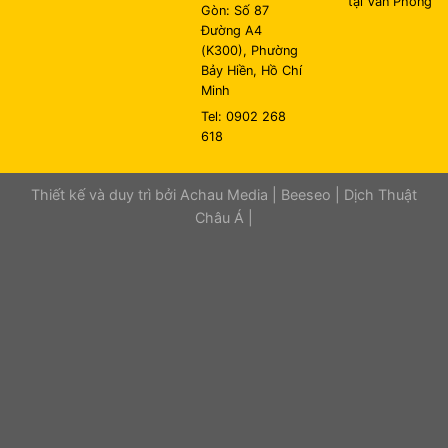
tại Văn Phòng
Gòn: Số 87
Đường A4
(K300), Phường
Bảy Hiền, Hồ Chí
Minh
Tel: 0902 268
618
Thiết kế và duy trì bởi
Achau Media
|
Beeseo
|
Dịch Thuật
Châu Á
|