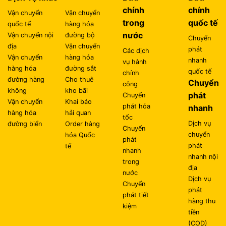
chính
chính
Vận chuyển
Vận chuyển
trong
quốc tế
quốc tế
hàng hóa
nước
Vận chuyển nội
đường bộ
Chuyển
địa
Vận chuyển
phát
Các dịch
Vận chuyển
hàng hóa
nhanh
vụ hành
hàng hóa
đường sắt
quốc tế
chính
đường hàng
Cho thuê
Chuyển
công
không
kho bãi
phát
Chuyển
Vận chuyển
Khai báo
phát hỏa
nhanh
hàng hóa
hải quan
tốc
Dịch vụ
đường biển
Order hàng
Chuyển
chuyển
hóa Quốc
phát
phát
tế
nhanh
nhanh nội
trong
địa
nước
Dịch vụ
Chuyển
phát
phát tiết
hàng thu
kiệm
tiền
(COD)