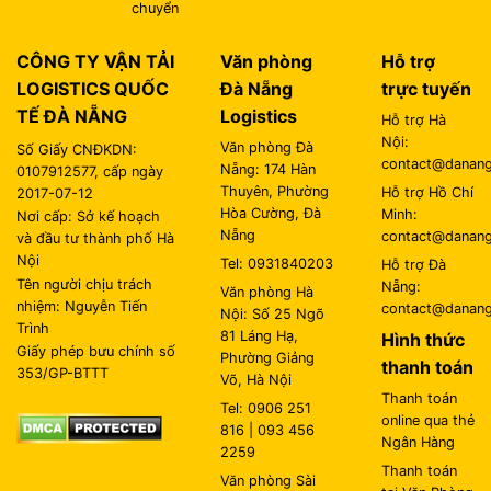
chuyển
CÔNG TY VẬN TẢI
Văn phòng
Hỗ trợ
LOGISTICS QUỐC
Đà Nẵng
trực tuyến
TẾ ĐÀ NẴNG
Logistics
Hỗ trợ Hà
Nội:
Văn phòng Đà
Số Giấy CNĐKDN:
contact@danangl
Nẵng: 174 Hàn
0107912577, cấp ngày
Thuyên, Phường
Hỗ trợ Hồ Chí
2017-07-12
Hòa Cường, Đà
Minh:
Nơi cấp: Sở kế hoạch
Nẵng
contact@danangl
và đầu tư thành phố Hà
Nội
Tel: 0931840203
Hỗ trợ Đà
Tên người chịu trách
Nẵng:
Văn phòng Hà
nhiệm: Nguyễn Tiến
contact@danangl
Nội: Số 25 Ngõ
Trình
81 Láng Hạ,
Hình thức
Giấy phép bưu chính số
Phường Giảng
thanh toán
353/GP-BTTT
Võ, Hà Nội
Thanh toán
Tel: 0906 251
online qua thẻ
816 | 093 456
Ngân Hàng
2259
Thanh toán
Văn phòng Sài