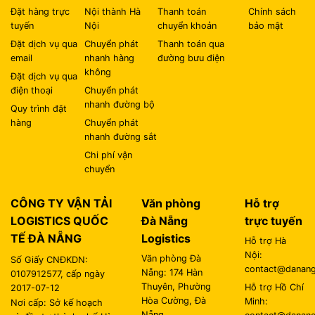
Đặt hàng trực
Nội thành Hà
Thanh toán
Chính sách
tuyến
Nội
chuyển khoản
bảo mật
Đặt dịch vụ qua
Chuyển phát
Thanh toán qua
email
nhanh hàng
đường bưu điện
không
Đặt dịch vụ qua
điện thoại
Chuyển phát
nhanh đường bộ
Quy trình đặt
hàng
Chuyển phát
nhanh đường sắt
Chi phí vận
chuyển
CÔNG TY VẬN TẢI
Văn phòng
Hỗ trợ
LOGISTICS QUỐC
Đà Nẵng
trực tuyến
TẾ ĐÀ NẴNG
Logistics
Hỗ trợ Hà
Nội:
Văn phòng Đà
Số Giấy CNĐKDN:
contact@danangl
Nẵng: 174 Hàn
0107912577, cấp ngày
Thuyên, Phường
Hỗ trợ Hồ Chí
2017-07-12
Hòa Cường, Đà
Minh:
Nơi cấp: Sở kế hoạch
Nẵng