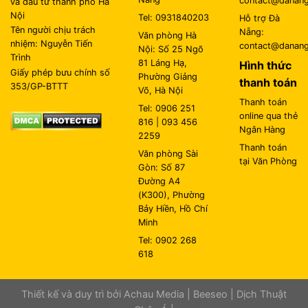
contact@danangl
và đầu tư thành phố Hà
Nội
Tel: 0931840203
Hỗ trợ Đà
Tên người chịu trách
Nẵng:
Văn phòng Hà
nhiệm: Nguyễn Tiến
contact@danangl
Nội: Số 25 Ngõ
Trình
81 Láng Hạ,
Hình thức
Giấy phép bưu chính số
Phường Giảng
thanh toán
353/GP-BTTT
Võ, Hà Nội
Thanh toán
Tel: 0906 251
online qua thẻ
816 | 093 456
Ngân Hàng
2259
Thanh toán
Văn phòng Sài
tại Văn Phòng
Gòn: Số 87
Đường A4
(K300), Phường
Bảy Hiền, Hồ Chí
Minh
Tel: 0902 268
618
Thiết kế và duy trì bởi
Achau Media
|
Beeseo
|
Dịch Thuật