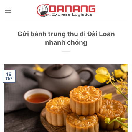
Skip
to
content
Gửi bánh trung thu đi Đài Loan
nhanh chóng
19
Th7