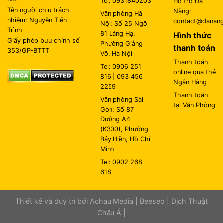
Tel: 0931840203
Hỗ trợ Đà
Tên người chịu trách
Nẵng:
Văn phòng Hà
nhiệm: Nguyễn Tiến
contact@danangl
Nội: Số 25 Ngõ
Trình
81 Láng Hạ,
Hình thức
Giấy phép bưu chính số
Phường Giảng
thanh toán
353/GP-BTTT
Võ, Hà Nội
Thanh toán
Tel: 0906 251
online qua thẻ
816 | 093 456
Ngân Hàng
2259
Thanh toán
Văn phòng Sài
tại Văn Phòng
Gòn: Số 87
Đường A4
(K300), Phường
Bảy Hiền, Hồ Chí
Minh
Tel: 0902 268
618
Thiết kế và duy trì bởi
Achau Media
|
Beeseo
|
Dịch Thuật
Châu Á
|