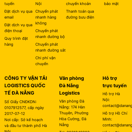
tuyến
Nội
chuyển khoản
bảo mật
Đặt dịch vụ qua
Chuyển phát
Thanh toán qua
email
nhanh hàng
đường bưu điện
không
Đặt dịch vụ qua
điện thoại
Chuyển phát
nhanh đường bộ
Quy trình đặt
hàng
Chuyển phát
nhanh đường sắt
Chi phí vận
chuyển
CÔNG TY VẬN TẢI
Văn phòng
Hỗ trợ
LOGISTICS QUỐC
Đà Nẵng
trực tuyến
TẾ ĐÀ NẴNG
Logistics
Hỗ trợ Hà
Nội:
Văn phòng Đà
Số Giấy CNĐKDN:
contact@danangl
Nẵng: 174 Hàn
0107912577, cấp ngày
Thuyên, Phường
Hỗ trợ Hồ Chí
2017-07-12
Hòa Cường, Đà
Minh:
Nơi cấp: Sở kế hoạch
Nẵng
contact@danangl
và đầu tư thành phố Hà
Nội