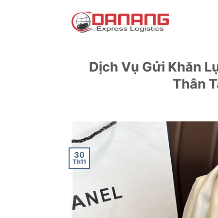
Skip
to
content
Dịch Vụ Gửi Khăn L
Thân T
30
Th11