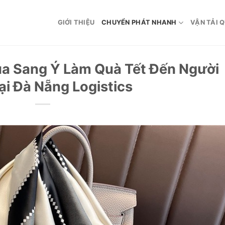
GIỚI THIỆU
CHUYỂN PHÁT NHANH
VẬN TẢI 
ụa Sang Ý Làm Quà Tết Đến Người
ại Đà Nẵng Logistics