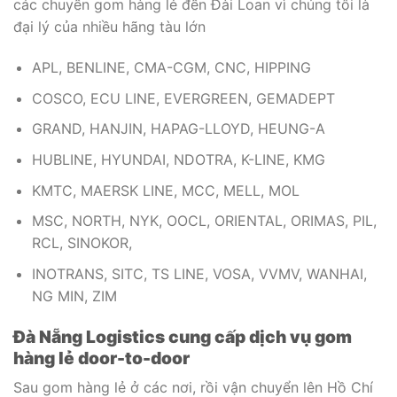
các chuyến gom hàng lẻ đến Đài Loan vì chúng tôi là
đại lý của nhiều hãng tàu lớn
APL, BENLINE, CMA-CGM, CNC, HIPPING
COSCO, ECU LINE, EVERGREEN, GEMADEPT
GRAND, HANJIN, HAPAG-LLOYD, HEUNG-A
HUBLINE, HYUNDAI, NDOTRA, K-LINE, KMG
KMTC, MAERSK LINE, MCC, MELL, MOL
MSC, NORTH, NYK, OOCL, ORIENTAL, ORIMAS, PIL,
RCL, SINOKOR,
INOTRANS, SITC, TS LINE, VOSA, VVMV, WANHAI,
NG MIN, ZIM
Đà Nẵng Logistics cung cấp dịch vụ gom
hàng lẻ door-to-door
Sau gom hàng lẻ ở các nơi, rồi vận chuyển lên Hồ Chí