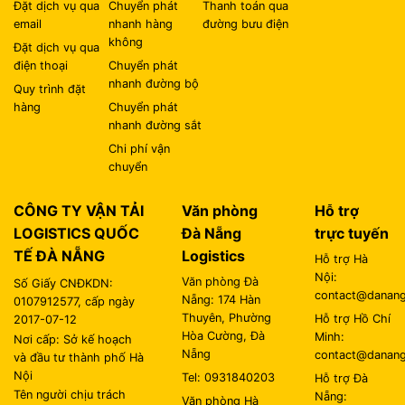
Đặt dịch vụ qua
Chuyển phát
Thanh toán qua
email
nhanh hàng
đường bưu điện
không
Đặt dịch vụ qua
điện thoại
Chuyển phát
nhanh đường bộ
Quy trình đặt
hàng
Chuyển phát
nhanh đường sắt
Chi phí vận
chuyển
CÔNG TY VẬN TẢI
Văn phòng
Hỗ trợ
LOGISTICS QUỐC
Đà Nẵng
trực tuyến
TẾ ĐÀ NẴNG
Logistics
Hỗ trợ Hà
Nội:
Văn phòng Đà
Số Giấy CNĐKDN:
contact@danangl
Nẵng: 174 Hàn
0107912577, cấp ngày
Thuyên, Phường
Hỗ trợ Hồ Chí
2017-07-12
Hòa Cường, Đà
Minh:
Nơi cấp: Sở kế hoạch
Nẵng
contact@danangl
và đầu tư thành phố Hà
Nội
Tel: 0931840203
Hỗ trợ Đà
Tên người chịu trách
Nẵng:
Văn phòng Hà