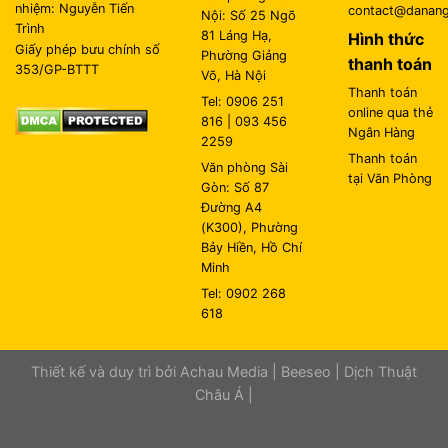
nhiệm: Nguyễn Tiến
contact@danangl
Nội: Số 25 Ngõ
Trình
81 Láng Hạ,
Hình thức
Giấy phép bưu chính số
Phường Giảng
thanh toán
353/GP-BTTT
Võ, Hà Nội
Thanh toán
Tel: 0906 251
online qua thẻ
816 | 093 456
Ngân Hàng
2259
Thanh toán
Văn phòng Sài
tại Văn Phòng
Gòn: Số 87
Đường A4
(K300), Phường
Bảy Hiền, Hồ Chí
Minh
Tel: 0902 268
618
Thiết kế và duy trì bởi
Achau Media
|
Beeseo
|
Dịch Thuật
Châu Á
|