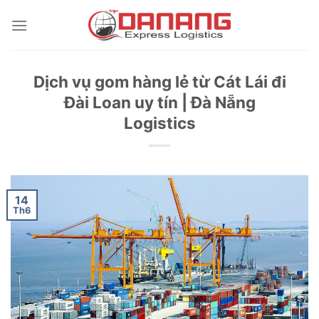
Skip
to
content
Dịch vụ gom hàng lẻ từ Cát Lái đi
Đài Loan uy tín | Đà Nẵng
Logistics
14
Th6