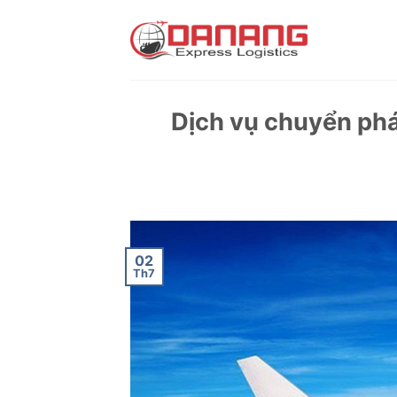
Skip
to
content
Dịch vụ chuyển phá
02
Th7