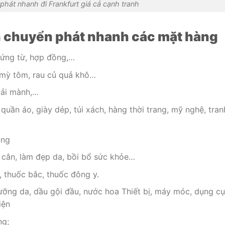
phát nhanh đi Frankfurt giá cả cạnh tranh
n chuyển phát nhanh các mặt hàng
chứng từ, hợp đồng,…
 mỳ tôm, rau củ quả khô…
vải mành,…
quần áo, giày dép, túi xách, hàng thời trang, mỹ nghệ, tran
ụng
 cân, làm đẹp da, bồi bổ sức khỏe…
, thuốc bắc, thuốc đông y.
ỡng da, dầu gội đầu, nước hoa Thiết bị, máy móc, dụng cụ
iện
ng;