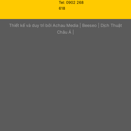
Tel: 0902 268
618
Thiết kế và duy trì bởi
Achau Media
|
Beeseo
|
Dịch Thuật
Châu Á
|