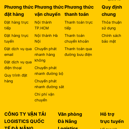
Phương thức
Phương thức
Phương thức
Quy định
đặt hàng
vận chuyển
thanh toán
chung
Đặt hàng trực
Nội thành
Thanh toán trực
Thỏa thuận
tiếp
TP.HCM
tiếp
sử dụng
Đặt hàng trực
Nội thành Hà
Thanh toán
Chính sách
tuyến
Nội
chuyển khoản
bảo mật
Đặt dịch vụ qua
Chuyển phát
Thanh toán qua
email
nhanh hàng
đường bưu điện
không
Đặt dịch vụ qua
điện thoại
Chuyển phát
nhanh đường bộ
Quy trình đặt
hàng
Chuyển phát
nhanh đường sắt
Chi phí vận
chuyển
CÔNG TY VẬN TẢI
Văn phòng
Hỗ trợ
LOGISTICS QUỐC
Đà Nẵng
trực tuyến
TẾ ĐÀ NẴNG
Logistics