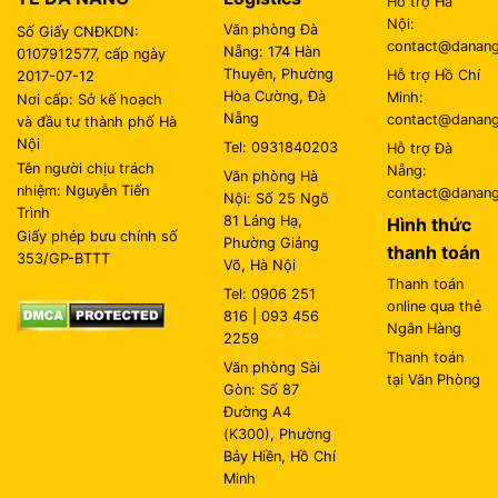
Hỗ trợ Hà
Nội:
Văn phòng Đà
Số Giấy CNĐKDN:
contact@danangl
Nẵng: 174 Hàn
0107912577, cấp ngày
Thuyên, Phường
Hỗ trợ Hồ Chí
2017-07-12
Hòa Cường, Đà
Minh:
Nơi cấp: Sở kế hoạch
Nẵng
contact@danangl
và đầu tư thành phố Hà
Nội
Tel: 0931840203
Hỗ trợ Đà
Tên người chịu trách
Nẵng:
Văn phòng Hà
nhiệm: Nguyễn Tiến
contact@danangl
Nội: Số 25 Ngõ
Trình
81 Láng Hạ,
Hình thức
Giấy phép bưu chính số
Phường Giảng
thanh toán
353/GP-BTTT
Võ, Hà Nội
Thanh toán
Tel: 0906 251
online qua thẻ
816 | 093 456
Ngân Hàng
2259
Thanh toán
Văn phòng Sài
tại Văn Phòng
Gòn: Số 87
Đường A4
(K300), Phường
Bảy Hiền, Hồ Chí
Minh