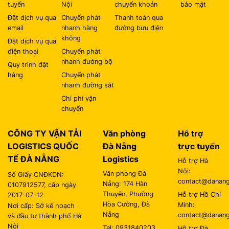
Chi phí vận
chuyển
CÔNG TY VẬN TẢI
Văn phòng
Hỗ trợ
LOGISTICS QUỐC
Đà Nẵng
trực tuyến
TẾ ĐÀ NẴNG
Logistics
Hỗ trợ Hà
Nội:
Văn phòng Đà
Số Giấy CNĐKDN:
contact@danangl
Nẵng: 174 Hàn
0107912577, cấp ngày
Thuyên, Phường
Hỗ trợ Hồ Chí
2017-07-12
Hòa Cường, Đà
Minh:
Nơi cấp: Sở kế hoạch
Nẵng
contact@danangl
và đầu tư thành phố Hà
Nội
Tel: 0931840203
Hỗ trợ Đà
Tên người chịu trách
Nẵng:
Văn phòng Hà
nhiệm: Nguyễn Tiến
contact@danangl
Nội: Số 25 Ngõ
Trình
81 Láng Hạ,
Hình thức
Giấy phép bưu chính số
Phường Giảng
thanh toán
353/GP-BTTT
Võ, Hà Nội
Thanh toán
Tel: 0906 251
online qua thẻ
816 | 093 456
Ngân Hàng
2259