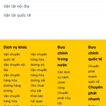
Dịch vụ khác
Bưu
Bưu
chính
chính
Vận chuyển
Vận chuyển
trong
quốc tế
quốc tế
hàng hóa
nước
Vận chuyển nội
đường bộ
Chuyển
địa
Vận chuyển
phát
Các dịch
Vận chuyển
hàng hóa
nhanh
vụ hành
hàng hóa
đường sắt
quốc tế
chính
đường hàng
Cho thuê
Chuyển
công
không
kho bãi
phát
Chuyển
Vận chuyển
Khai báo
phát hỏa
nhanh
hàng hóa
hải quan
tốc
Dịch vụ
đường biển
Order hàng
Chuyển
chuyển
hóa Quốc
phát
phát
tế
nhanh
nhanh nội
trong
địa
nước
Dịch vụ
Chuyển
phát
phát tiết
hàng thu
kiệm
tiền