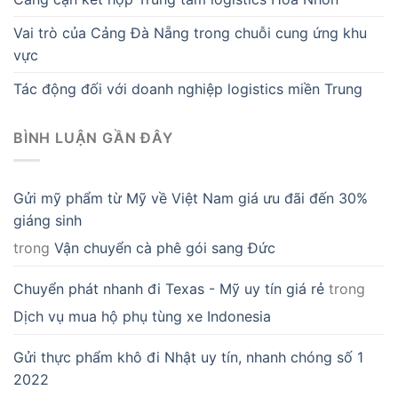
Gửi mỹ phẩm từ Mỹ về Việt Nam giá ưu đãi đến 30%
giáng sinh
trong
Vận chuyển cà phê gói sang Đức
Chuyển phát nhanh đi Texas - Mỹ uy tín giá rẻ
trong
Dịch vụ mua hộ phụ tùng xe Indonesia
Gửi thực phẩm khô đi Nhật uy tín, nhanh chóng số 1
2022
trong
Gửi hàng gốm sứ đi Đài Loan tiết kiệm chi phí
Gửi hàng đi Cộng Hòa Séc từ Cần Thơ: Giá cực tốt !!! -
Cần Thơ logistics
trong
Vận chuyển DHL từ Đà Nẵng đi Canada đảm bảo
uy tín nhất
Gửi hàng đi Croatia giá rẻ | Tiết kiệm lên đến 40% Gửi