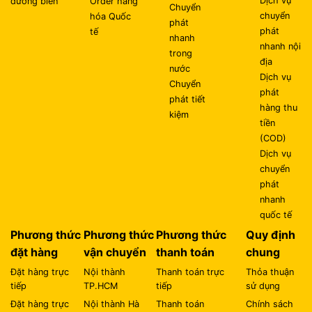
(COD)
Dịch vụ
chuyển
phát
nhanh
quốc tế
Phương thức
Phương thức
Phương thức
Quy định
đặt hàng
vận chuyển
thanh toán
chung
Đặt hàng trực
Nội thành
Thanh toán trực
Thỏa thuận
tiếp
TP.HCM
tiếp
sử dụng
Đặt hàng trực
Nội thành Hà
Thanh toán
Chính sách
tuyến
Nội
chuyển khoản
bảo mật
Đặt dịch vụ qua
Chuyển phát
Thanh toán qua
email
nhanh hàng
đường bưu điện
không
Đặt dịch vụ qua
điện thoại
Chuyển phát
nhanh đường bộ
Quy trình đặt
hàng
Chuyển phát
nhanh đường sắt