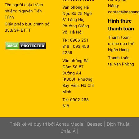
Thanh toán
Văn phòng Sài
tại Văn Phòng
Gòn: Số 87
Đường A4
(K300), Phường
Bảy Hiền, Hồ Chí
Minh
Tel: 0902 268
618
Thiết kế và duy trì bởi
Achau Media
|
Beeseo
|
Dịch Thuật
Châu Á
|