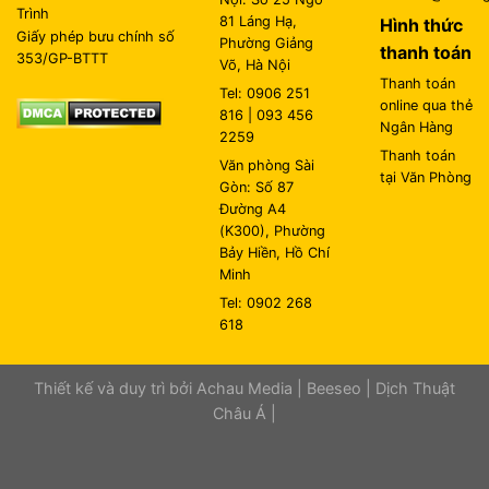
Trình
81 Láng Hạ,
Hình thức
Giấy phép bưu chính số
Phường Giảng
thanh toán
353/GP-BTTT
Võ, Hà Nội
Thanh toán
Tel: 0906 251
online qua thẻ
816 | 093 456
Ngân Hàng
2259
Thanh toán
Văn phòng Sài
tại Văn Phòng
Gòn: Số 87
Đường A4
(K300), Phường
Bảy Hiền, Hồ Chí
Minh
Tel: 0902 268
618
Thiết kế và duy trì bởi
Achau Media
|
Beeseo
|
Dịch Thuật
Châu Á
|