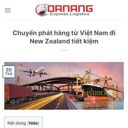
Skip
to
content
Chuyển phát hàng từ Việt Nam đi
New Zealand tiết kiệm
20
Th5
Nội dung
hide
[
]