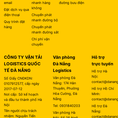
email
nhanh hàng
đường bưu điện
không
Đặt dịch vụ qua
điện thoại
Chuyển phát
nhanh đường bộ
Quy trình đặt
hàng
Chuyển phát
nhanh đường sắt
Chi phí vận
chuyển
CÔNG TY VẬN TẢI
Văn phòng
Hỗ trợ
LOGISTICS QUỐC
Đà Nẵng
trực tuyến
TẾ ĐÀ NẴNG
Logistics
Hỗ trợ Hà
Nội:
Văn phòng Đà
Số Giấy CNĐKDN:
contact@danangl
Nẵng: 174 Hàn
0107912577, cấp ngày
Thuyên, Phường
Hỗ trợ Hồ Chí
2017-07-12
Hòa Cường, Đà
Minh:
Nơi cấp: Sở kế hoạch
Nẵng
contact@danangl
và đầu tư thành phố Hà
Nội
Tel: 0931840203
Hỗ trợ Đà
Tên người chịu trách
Nẵng:
Văn phòng Hà
nhiệm: Nguyễn Tiến
contact@danangl
Nội: Số 25 Ngõ