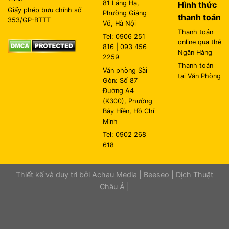
81 Láng Hạ,
Hình thức
Giấy phép bưu chính số
Phường Giảng
thanh toán
353/GP-BTTT
Võ, Hà Nội
Thanh toán
Tel: 0906 251
online qua thẻ
816 | 093 456
Ngân Hàng
2259
Thanh toán
Văn phòng Sài
tại Văn Phòng
Gòn: Số 87
Đường A4
(K300), Phường
Bảy Hiền, Hồ Chí
Minh
Tel: 0902 268
618
Thiết kế và duy trì bởi
Achau Media
|
Beeseo
|
Dịch Thuật
Châu Á
|