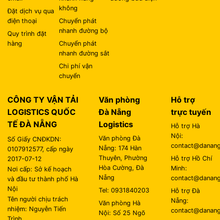
không
Đặt dịch vụ qua
điện thoại
Chuyển phát
nhanh đường bộ
Quy trình đặt
hàng
Chuyển phát
nhanh đường sắt
Chi phí vận
chuyển
CÔNG TY VẬN TẢI
Văn phòng
Hỗ trợ
LOGISTICS QUỐC
Đà Nẵng
trực tuyến
TẾ ĐÀ NẴNG
Logistics
Hỗ trợ Hà
Nội:
Văn phòng Đà
Số Giấy CNĐKDN:
contact@danangl
Nẵng: 174 Hàn
0107912577, cấp ngày
Thuyên, Phường
Hỗ trợ Hồ Chí
2017-07-12
Hòa Cường, Đà
Minh:
Nơi cấp: Sở kế hoạch
Nẵng
contact@danangl
và đầu tư thành phố Hà
Nội
Tel: 0931840203
Hỗ trợ Đà
Tên người chịu trách
Nẵng:
Văn phòng Hà
nhiệm: Nguyễn Tiến
contact@danangl
Nội: Số 25 Ngõ
Trình