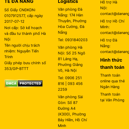
TẾ ĐÀ NẴNG
Logistics
Hỗ trợ Hà
Nội:
Văn phòng Đà
Số Giấy CNĐKDN:
contact@danangl
Nẵng: 174 Hàn
0107912577, cấp ngày
Thuyên, Phường
Hỗ trợ Hồ Chí
2017-07-12
Hòa Cường, Đà
Minh:
Nơi cấp: Sở kế hoạch
Nẵng
contact@danangl
và đầu tư thành phố Hà
Nội
Tel: 0931840203
Hỗ trợ Đà
Tên người chịu trách
Nẵng:
Văn phòng Hà
nhiệm: Nguyễn Tiến
contact@danangl
Nội: Số 25 Ngõ
Trình
81 Láng Hạ,
Hình thức
Giấy phép bưu chính số
Phường Giảng
thanh toán
353/GP-BTTT
Võ, Hà Nội
Thanh toán
Tel: 0906 251
online qua thẻ
816 | 093 456
Ngân Hàng
2259
Thanh toán
Văn phòng Sài
tại Văn Phòng
Gòn: Số 87
Đường A4
(K300), Phường
Bảy Hiền, Hồ Chí
Minh