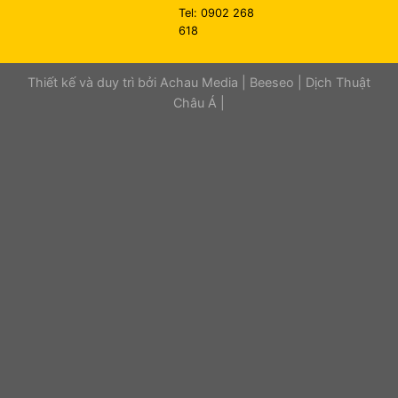
Tel: 0902 268
618
Thiết kế và duy trì bởi
Achau Media
|
Beeseo
|
Dịch Thuật
Châu Á
|