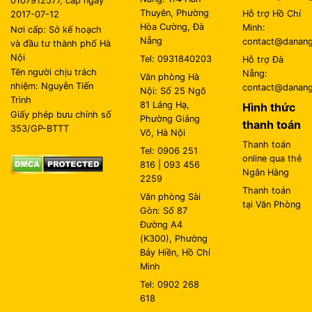
0107912577, cấp ngày
Thuyên, Phường
Hỗ trợ Hồ Chí
2017-07-12
Hòa Cường, Đà
Minh:
Nơi cấp: Sở kế hoạch
Nẵng
contact@danangl
và đầu tư thành phố Hà
Nội
Tel: 0931840203
Hỗ trợ Đà
Tên người chịu trách
Nẵng:
Văn phòng Hà
nhiệm: Nguyễn Tiến
contact@danangl
Nội: Số 25 Ngõ
Trình
81 Láng Hạ,
Hình thức
Giấy phép bưu chính số
Phường Giảng
thanh toán
353/GP-BTTT
Võ, Hà Nội
Thanh toán
Tel: 0906 251
online qua thẻ
816 | 093 456
Ngân Hàng
2259
Thanh toán
Văn phòng Sài
tại Văn Phòng
Gòn: Số 87
Đường A4
(K300), Phường
Bảy Hiền, Hồ Chí
Minh
Tel: 0902 268
618