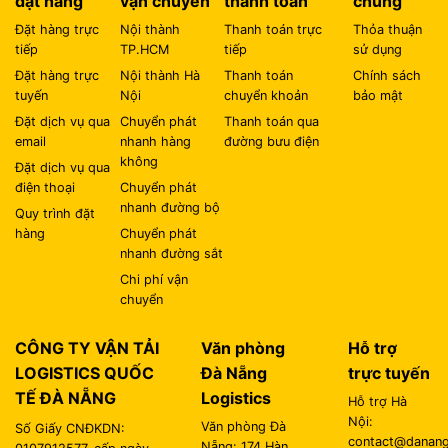
đặt hàng
vận chuyển
thanh toán
chung
Đặt hàng trực
Nội thành
Thanh toán trực
Thỏa thuận
tiếp
TP.HCM
tiếp
sử dụng
Đặt hàng trực
Nội thành Hà
Thanh toán
Chính sách
tuyến
Nội
chuyển khoản
bảo mật
Đặt dịch vụ qua
Chuyển phát
Thanh toán qua
email
nhanh hàng
đường bưu điện
không
Đặt dịch vụ qua
điện thoại
Chuyển phát
nhanh đường bộ
Quy trình đặt
hàng
Chuyển phát
nhanh đường sắt
Chi phí vận
chuyển
CÔNG TY VẬN TẢI
Văn phòng
Hỗ trợ
LOGISTICS QUỐC
Đà Nẵng
trực tuyến
TẾ ĐÀ NẴNG
Logistics
Hỗ trợ Hà
Nội:
Văn phòng Đà
Số Giấy CNĐKDN:
contact@danangl
Nẵng: 174 Hàn