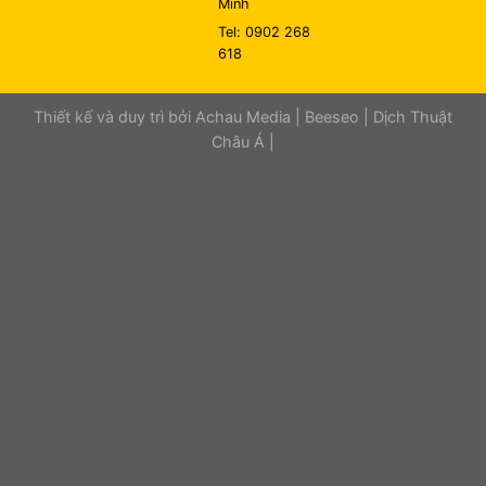
Minh
Tel: 0902 268
618
Thiết kế và duy trì bởi
Achau Media
|
Beeseo
|
Dịch Thuật
Châu Á
|