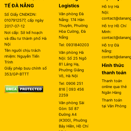
TẾ ĐÀ NẴNG
Logistics
Hỗ trợ Hà
Nội:
Văn phòng Đà
Số Giấy CNĐKDN:
contact@danangl
Nẵng: 174 Hàn
0107912577, cấp ngày
Thuyên, Phường
Hỗ trợ Hồ Chí
2017-07-12
Hòa Cường, Đà
Minh:
Nơi cấp: Sở kế hoạch
Nẵng
contact@danangl
và đầu tư thành phố Hà
Nội
Tel: 0931840203
Hỗ trợ Đà
Tên người chịu trách
Nẵng:
Văn phòng Hà
nhiệm: Nguyễn Tiến
contact@danangl
Nội: Số 25 Ngõ
Trình
81 Láng Hạ,
Hình thức
Giấy phép bưu chính số
Phường Giảng
thanh toán
353/GP-BTTT
Võ, Hà Nội
Thanh toán
Tel: 0906 251
online qua thẻ
816 | 093 456
Ngân Hàng
2259
Thanh toán
Văn phòng Sài
tại Văn Phòng
Gòn: Số 87
Đường A4
(K300), Phường
Bảy Hiền, Hồ Chí