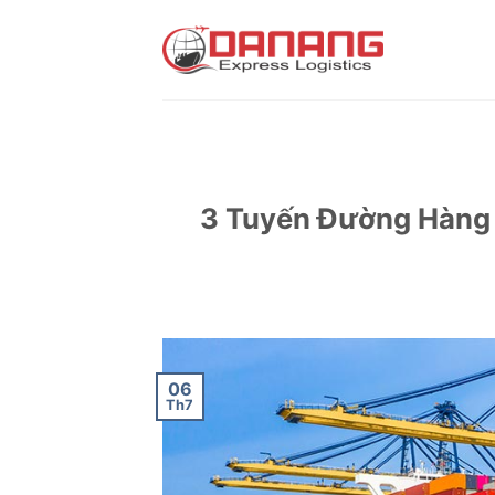
Skip
to
content
3 Tuyến Đường Hàng 
06
Th7